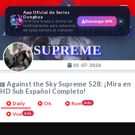
Toggl
App Oficial de Series
navig
Donghua
¡Disfruta la app y activa las
Descargar APK
AGAINST THE SKY
notificaciones para enterarte
de cada estreno al instante!
SUPREME
05-07-2026
Against the Sky Supreme 528: ¡Mira en
HD Sub Español Completo!
Daily
Ok.
Rum
Ads
Voe
Ads