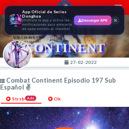
Toggl
App Oficial de Series
navig
Donghua
¡Disfruta la app y activa las
Descargar APK
COMBAT
notificaciones para enterarte
de cada estreno al instante!
CONTINENT
27-02-2022
Combat Continent Episodio 197 Sub
Español ✌
Strsb
Ads
Ok