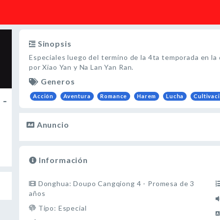
Sinopsis
Especiales luego del termino de la 4ta temporada en la
por Xiao Yan y Na Lan Yan Ran.
Generos
Acción
Aventura
Romance
Harem
Lucha
Cultivac
 -
Anuncio
Información
Donghua: Doupo Cangqiong 4 - Promesa de 3
años
Tipo: Especial