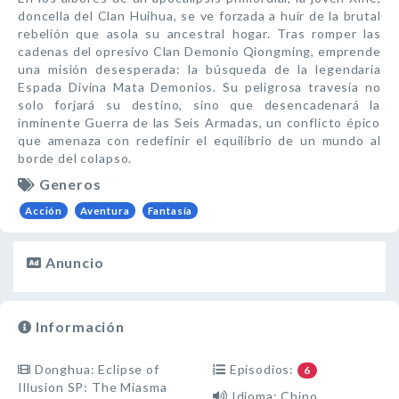
doncella del Clan Huihua, se ve forzada a huir de la brutal
rebelión que asola su ancestral hogar. Tras romper las
cadenas del opresivo Clan Demonio Qiongming, emprende
una misión desesperada: la búsqueda de la legendaria
Espada Divina Mata Demonios. Su peligrosa travesía no
solo forjará su destino, sino que desencadenará la
inminente Guerra de las Seis Armadas, un conflicto épico
que amenaza con redefinir el equilibrio de un mundo al
borde del colapso.
Generos
Acción
Aventura
Fantasía
Anuncio
Información
Donghua: Eclipse of
Episodios:
6
Illusion SP: The Miasma
Idioma: Chino