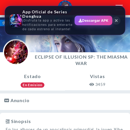
Toggl
App Oficial de Series
navig
Donghua
¡Disfruta la app y activa las
Descargar APK
notificaciones para enterarte
de cada estreno al instante!
ECLIPSE OF ILLUSION SP: THE MIASMA
WAR
Estado
Vistas
3459
En Emisión
Anuncio
Sinopsis
En los albores de un apocalipsis primordial, la joven Xihe,