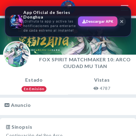
Toggl
App Oficial de Series
navig
Donghua
¡Disfruta la app y activa las
Descargar APK
notificaciones para enterarte
de cada estreno al instante!
FOX SPIRIT MATCHMAKER 10: ARCO
CIUDAD MU TIAN
Estado
Vistas
4787
En Emisión
Anuncio
Sinopsis
Continuación del 9no Arco.