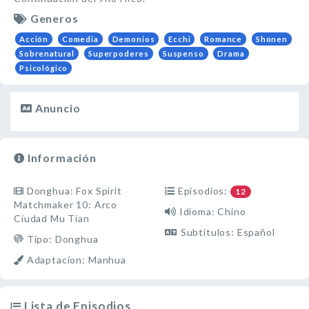
Generos
Acción
Comedia
Demonios
Ecchi
Romance
Shonen
Sobrenatural
Superpoderes
Suspenso
Drama
Psicológico
Anuncio
Información
Donghua: Fox Spirit
Episodios:
12
Matchmaker 10: Arco
Idioma: Chino
Ciudad Mu Tian
Subtitulos: Español
Tipo: Donghua
Adaptacion: Manhua
Lista de Episodios