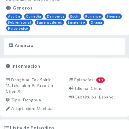
Generos
Acción
Comedia
Demonios
Ecchi
Romance
Shonen
Sobrenatural
Superpoderes
Suspenso
Drama
Psicológico
Anuncio
Información
Donghua: Fox Spirit
Episodios:
10
Matchmaker 9: Arco Jin
Idioma: Chino
Chen Xi
Subtitulos: Español
Tipo: Donghua
Adaptacion: Manhua
Lista de Episodios