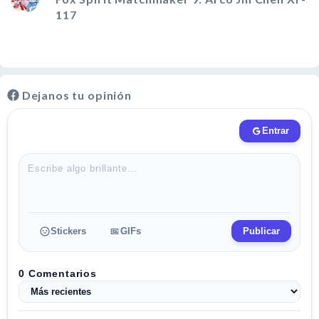
117
Fox Spirit Matchmaker 9: Arco Jin Chen Xi -
116
Dejanos tu opinión
Fox Spirit Matchmaker 9: Arco Jin Chen Xi -
115
Fox Spirit Matchmaker 9: Arco Jin Chen Xi -
114
Fox Spirit Matchmaker 9: Arco Jin Chen Xi -
113