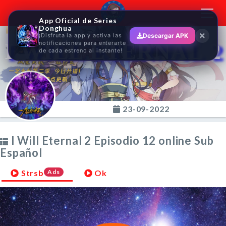
Toggl
App Oficial de Series
navig
Donghua
¡Disfruta la app y activa las
Descargar APK
I WILL ETERNAL 2
notificaciones para enterarte
de cada estreno al instante!
23-09-2022
I Will Eternal 2 Episodio 12 online Sub
Español
Strsb
Ads
Ok