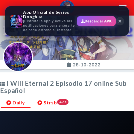
Toggl
App Oficial de Series
navig
Donghua
¡Disfruta la app y activa las
Descargar APK
I WILL ETERNAL 2
notificaciones para enterarte
de cada estreno al instante!
28-10-2022
I Will Eternal 2 Episodio 17 online Sub
Español
Daily
Strsb
Ads