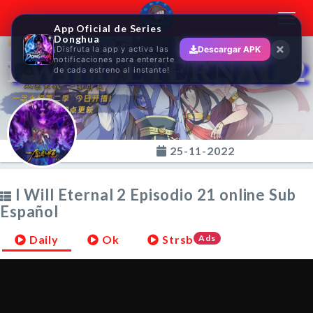
Toggl
App Oficial de Series
navig
Donghua
¡Disfruta la app y activa las
Descargar APK
I WILL ETERNAL 2
notificaciones para enterarte
de cada estreno al instante!
25-11-2022
I Will Eternal 2 Episodio 21 online Sub
Español
Daily
Ok
Strsb
Ads