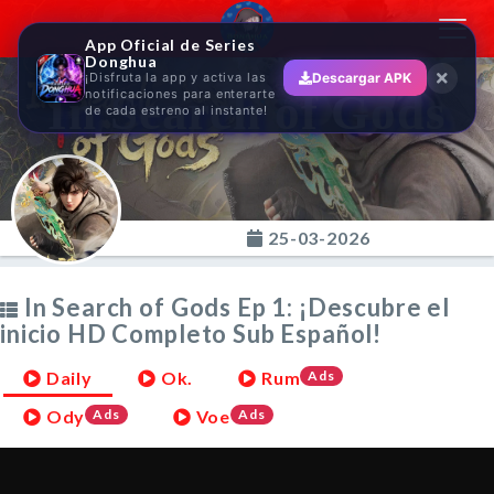
Toggl
App Oficial de Series
navig
Donghua
¡Disfruta la app y activa las
Descargar APK
In Search of Gods
notificaciones para enterarte
de cada estreno al instante!
25-03-2026
In Search of Gods Ep 1: ¡Descubre el
inicio HD Completo Sub Español!
Daily
Ok.
Rum
Ads
Ody
Ads
Voe
Ads