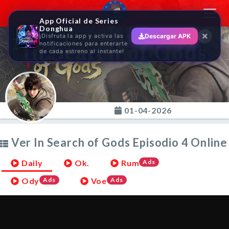
Toggl
App Oficial de Series
navig
Donghua
¡Disfruta la app y activa las
Descargar APK
In Search of Gods
notificaciones para enterarte
de cada estreno al instante!
01-04-2026
Ver In Search of Gods Episodio 4 Online
Daily
Ok.
Rum
Ads
Ody
Ads
Voe
Ads