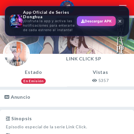
Toggl
App Oficial de Series
navig
Donghua
¡Disfruta la app y activa las
Descargar APK
notificaciones para enterarte
de cada estreno al instante!
LINK CLICK SP
Estado
Vistas
5357
En Emisión
Anuncio
Sinopsis
Episodio especial de la serie Link Click.