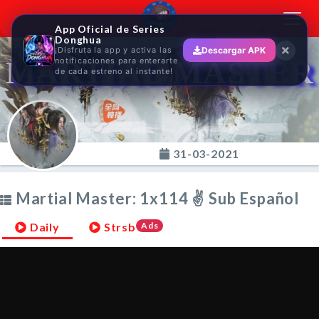
Toggl
App Oficial de Series
navig
Donghua
¡Disfruta la app y activa las
Descargar APK
MARTIAL MASTER
notificaciones para enterarte
de cada estreno al instante!
31-03-2021
Martial Master: 1x114 ✌ Sub Español
Daily
Strsb
Ads