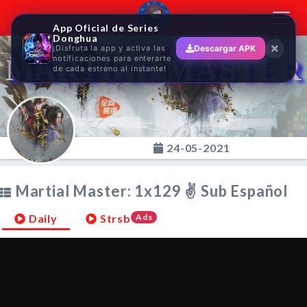
Toggl
App Oficial de Series
navig
Donghua
¡Disfruta la app y activa las
Descargar APK
MARTIAL MASTER
notificaciones para enterarte
de cada estreno al instante!
24-05-2021
Martial Master: 1x129 ✌ Sub Español
Daily
Strsb
Ads