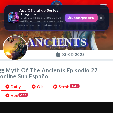
Toggl
App Oficial de Series
navig
Donghua
¡Disfruta la app y activa las
Descargar APK
MYTH OF THE
notificaciones para enterarte
de cada estreno al instante!
ANCIENTS
03-03-2023
Myth Of The Ancients Episodio 27
online Sub Español
Daily
Ok
Strsb
Ads
Voe
Ads