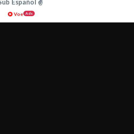
Sub Español ✌
Voe
Ads