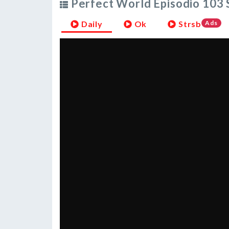
Perfect World Episodio 103 
Daily
Ok
Strsb
Ads