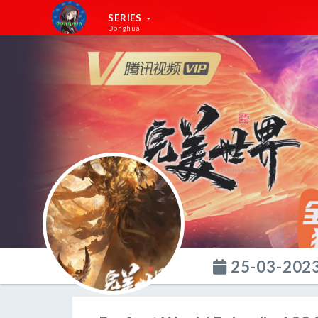
SERIES
Donghua
25-03-202