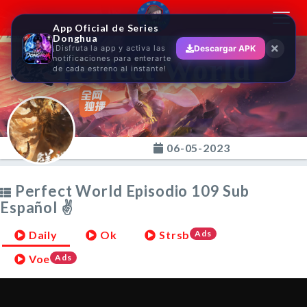
Toggl
App Oficial de Series
navig
Donghua
¡Disfruta la app y activa las
Descargar APK
Perfect World
notificaciones para enterarte
de cada estreno al instante!
06-05-2023
Perfect World Episodio 109 Sub
Español ✌
Daily
Ok
Strsb
Ads
Voe
Ads