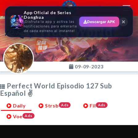
Toggl
App Oficial de Series
navig
Donghua
¡Disfruta la app y activa las
Descargar APK
Perfect World
notificaciones para enterarte
de cada estreno al instante!
09-09-2023
Perfect World Episodio 127 Sub
Español ✌
Daily
Strsb
Ads
Fil
Ads
Voe
Ads