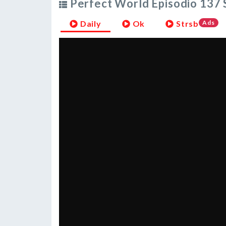
Perfect World Episodio 137 
Daily
Ok
Strsb
Ads