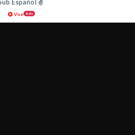
Sub Español ✌
Voe
Ads