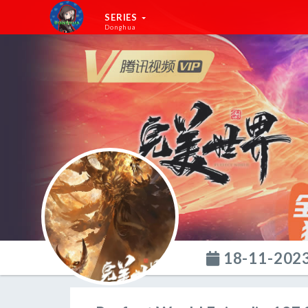
SERIES
Donghua
18-11-202