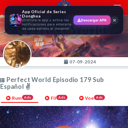
Toggl
App Oficial de Series
navig
Donghua
¡Disfruta la app y activa las
Descargar APK
Perfect World
notificaciones para enterarte
de cada estreno al instante!
07-09-2024
Perfect World Episodio 179 Sub
Español ✌
Rum
Ads
Fil
Ads
Voe
Ads