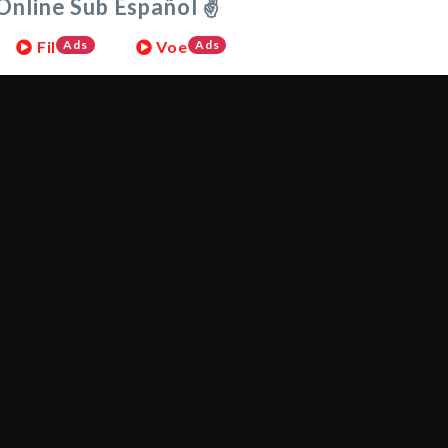
Online Sub Español ✌
Fil
Ads
Voe
Ads