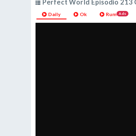
Perfect World Episodio 213 
Daily
Ok
Rum
Ads