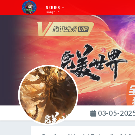
SERIES
Donghua
03-05-202