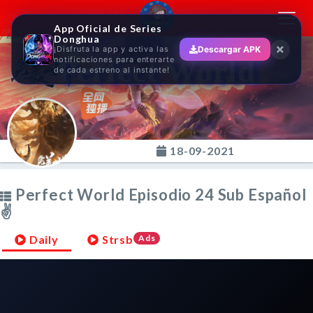
Toggl
App Oficial de Series
navig
Donghua
¡Disfruta la app y activa las
Descargar APK
Perfect World
notificaciones para enterarte
de cada estreno al instante!
18-09-2021
Perfect World Episodio 24 Sub Español
✌
Daily
Strsb
Ads