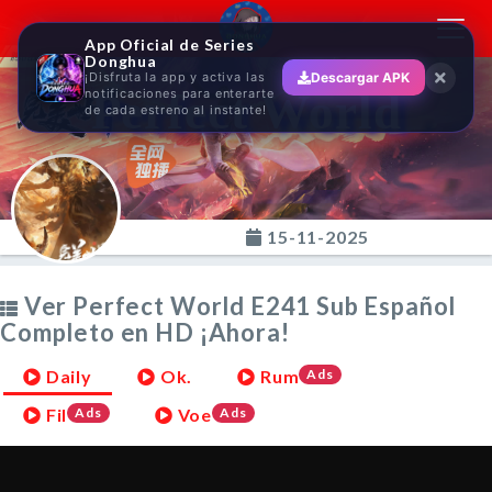
Toggl
App Oficial de Series
navig
Donghua
¡Disfruta la app y activa las
Descargar APK
Perfect World
notificaciones para enterarte
de cada estreno al instante!
15-11-2025
Ver Perfect World E241 Sub Español
Completo en HD ¡Ahora!
Daily
Ok.
Rum
Ads
Fil
Ads
Voe
Ads