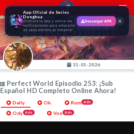
Toggl
App Oficial de Series
navig
Donghua
¡Disfruta la app y activa las
Descargar APK
Perfect World
notificaciones para enterarte
de cada estreno al instante!
31-01-2026
Perfect World Episodio 253: ¡Sub
Español HD Completo Online Ahora!
Daily
Ok.
Rum
Ads
Ody
Ads
Voe
Ads