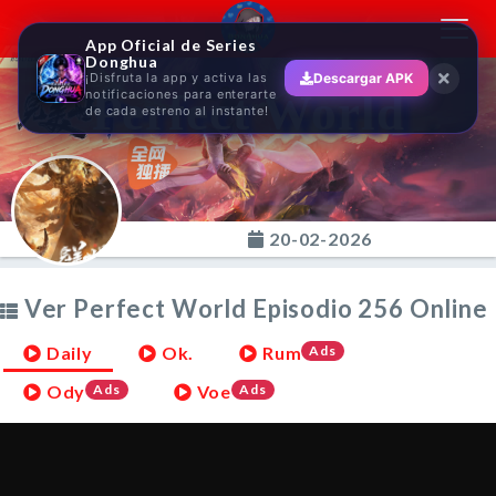
Toggl
App Oficial de Series
navig
Donghua
¡Disfruta la app y activa las
Descargar APK
Perfect World
notificaciones para enterarte
de cada estreno al instante!
20-02-2026
Ver Perfect World Episodio 256 Online
Daily
Ok.
Rum
Ads
Ody
Ads
Voe
Ads