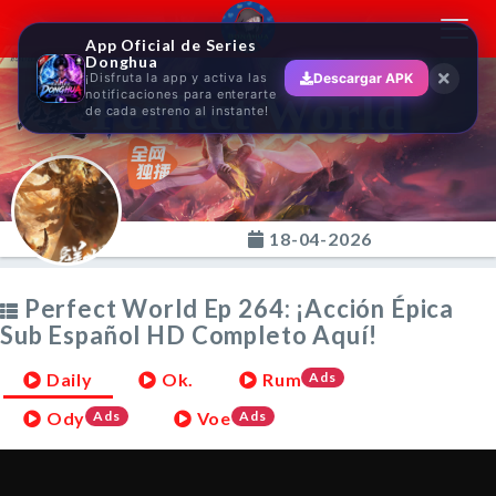
Toggl
App Oficial de Series
navig
Donghua
¡Disfruta la app y activa las
Descargar APK
Perfect World
notificaciones para enterarte
de cada estreno al instante!
18-04-2026
Perfect World Ep 264: ¡Acción Épica
Sub Español HD Completo Aquí!
Daily
Ok.
Rum
Ads
Ody
Ads
Voe
Ads