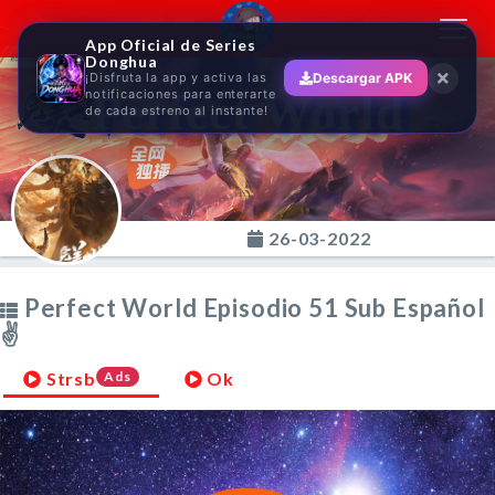
Toggl
App Oficial de Series
navig
Donghua
¡Disfruta la app y activa las
Descargar APK
Perfect World
notificaciones para enterarte
de cada estreno al instante!
26-03-2022
Perfect World Episodio 51 Sub Español
✌
Strsb
Ads
Ok