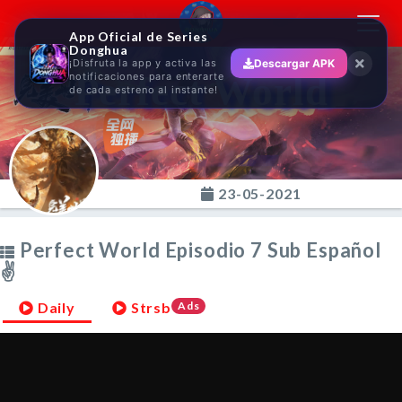
Toggl
App Oficial de Series
navig
Donghua
¡Disfruta la app y activa las
Descargar APK
Perfect World
notificaciones para enterarte
de cada estreno al instante!
23-05-2021
Perfect World Episodio 7 Sub Español
✌
Daily
Strsb
Ads