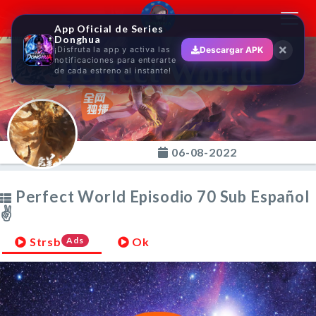
Toggl
App Oficial de Series
navig
Donghua
¡Disfruta la app y activa las
Descargar APK
Perfect World
notificaciones para enterarte
de cada estreno al instante!
06-08-2022
Perfect World Episodio 70 Sub Español
✌
Strsb
Ads
Ok