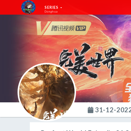
SERIES
Donghua
31-12-202