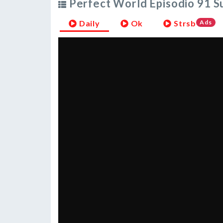
Perfect World Episodio 91 S
Daily
Ok
Strsb
Ads