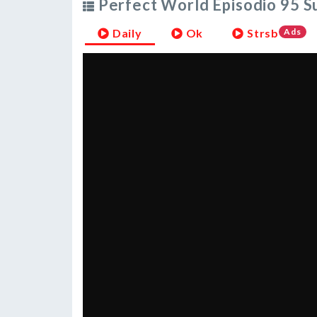
Perfect World Episodio 95 S
Daily
Ok
Strsb
Ads