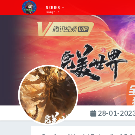
SERIES
Donghua
28-01-202