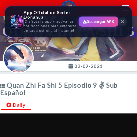
Toggl
App Oficial de Series
navig
Donghua
¡Disfruta la app y activa las
Descargar APK
QUAN ZHI FA SHI 5
notificaciones para enterarte
de cada estreno al instante!
02-09-2021
Quan Zhi Fa Shi 5 Episodio 9 ✌ Sub
Español
Daily