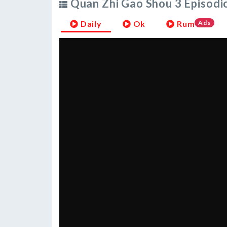
Quan Zhi Gao Shou 3 Episodio
Daily
Ok
Rum
Ads