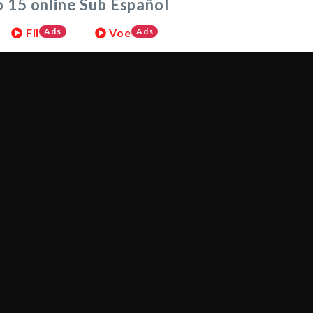
 15 online Sub Español
Fil
Ads
Voe
Ads