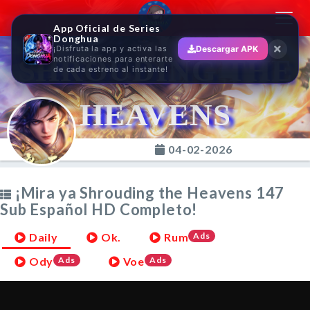
Toggl
App Oficial de Series
navig
Donghua
¡Disfruta la app y activa las
Descargar APK
SHROUDING THE
notificaciones para enterarte
de cada estreno al instante!
HEAVENS
04-02-2026
¡Mira ya Shrouding the Heavens 147
Sub Español HD Completo!
Daily
Ok.
Rum
Ads
Ody
Ads
Voe
Ads