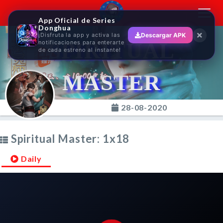
Toggl
App Oficial de Series
navig
Donghua
¡Disfruta la app y activa las
Descargar APK
SPIRITUAL
notificaciones para enterarte
de cada estreno al instante!
MASTER
28-08-2020
Spiritual Master: 1x18
Daily