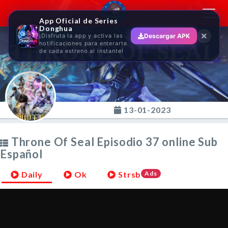
Toggl
App Oficial de Series
navig
Donghua
¡Disfruta la app y activa las
Descargar APK
THRONE OF SEAL
notificaciones para enterarte
de cada estreno al instante!
13-01-2023
Throne Of Seal Episodio 37 online Sub
Español
Daily
Ok
Strsb
Ads