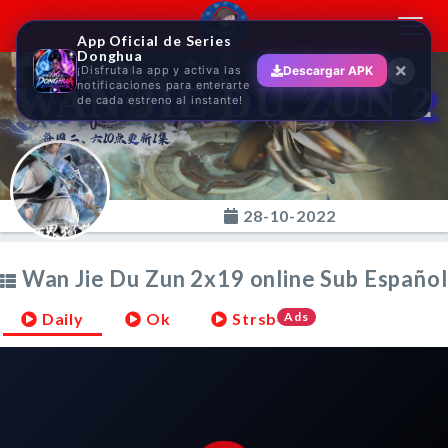
Toggl
App Oficial de Series
navig
Donghua
¡Disfruta la app y activa las
Descargar APK
WAN JIE DU ZUN 2
notificaciones para enterarte
de cada estreno al instante!
28-10-2022
Wan Jie Du Zun 2x19 online Sub Español
Daily
Ok
Strsb
Ads