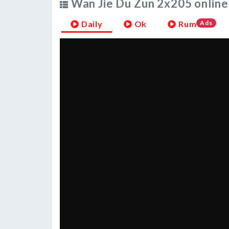
Wan Jie Du Zun 2x205 online
Daily
Ok
Rum
Ads