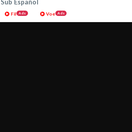
 Sub Español
Fil
Ads
Voe
Ads