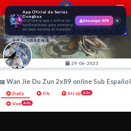
Toggl
App Oficial de Series
navig
Donghua
¡Disfruta la app y activa las
Descargar APK
WAN JIE DU ZUN 2
notificaciones para enterarte
de cada estreno al instante!
29-06-2023
Wan Jie Du Zun 2x89 online Sub Español
Daily
Ok
Strsb
Ads
Voe
Ads