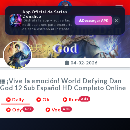
Toggl
App Oficial de Series
navig
Donghua
¡Disfruta la app y activa las
Descargar APK
World Defying Dan
notificaciones para enterarte
de cada estreno al instante!
God
04-02-2026
¡Vive la emoción! World Defying Dan
God 12 Sub Español HD Completo Online
Daily
Ok.
Rum
Ads
Ody
Ads
Voe
Ads