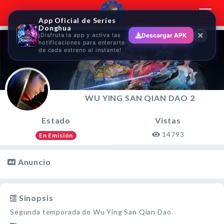
Toggl
App Oficial de Series
navig
Donghua
¡Disfruta la app y activa las
Descargar APK
notificaciones para enterarte
de cada estreno al instante!
WU YING SAN QIAN DAO 2
Estado
Vistas
14793
En Emisión
Anuncio
Sinopsis
Segunda temporada de Wu Ying San Qian Dao.