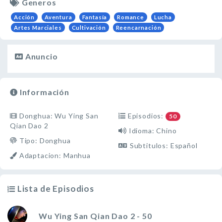
Generos
Acción
Aventura
Fantasía
Romance
Lucha
Artes Marciales
Cultivación
Reencarnación
Anuncio
Información
Donghua: Wu Ying San
Episodios:
50
Qian Dao 2
Idioma: Chino
Tipo: Donghua
Subtitulos: Español
Adaptacion: Manhua
Lista de Episodios
Wu Ying San Qian Dao 2 - 50