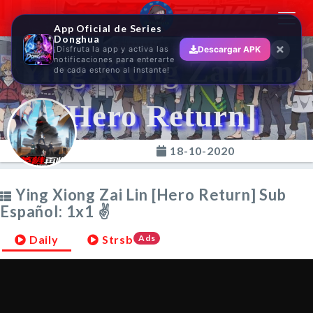
Toggl
App Oficial de Series
navig
Donghua
¡Disfruta la app y activa las
Descargar APK
Ying Xiong Zai Lin
notificaciones para enterarte
de cada estreno al instante!
[Hero Return]
18-10-2020
Ying Xiong Zai Lin [Hero Return] Sub
Español: 1x1 ✌
Daily
Strsb
Ads