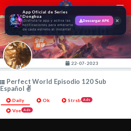
Toggl
App Oficial de Series
navig
Donghua
¡Disfruta la app y activa las
Descargar APK
Perfect World
notificaciones para enterarte
de cada estreno al instante!
22-07-2023
Perfect World Episodio 120 Sub
Español ✌
Daily
Ok
Strsb
Ads
Voe
Ads