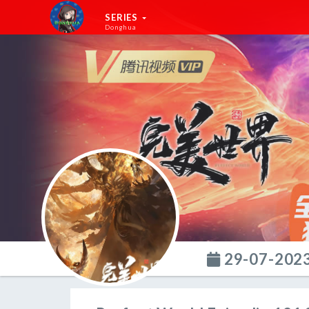
SERIES
Donghua
29-07-202