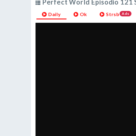
Perfect World Episodio 121 
Daily
Ok
Strsb
Ads