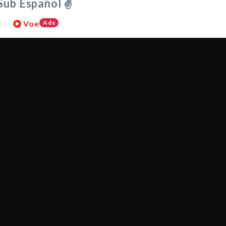
Sub Español ✌
Voe
Ads