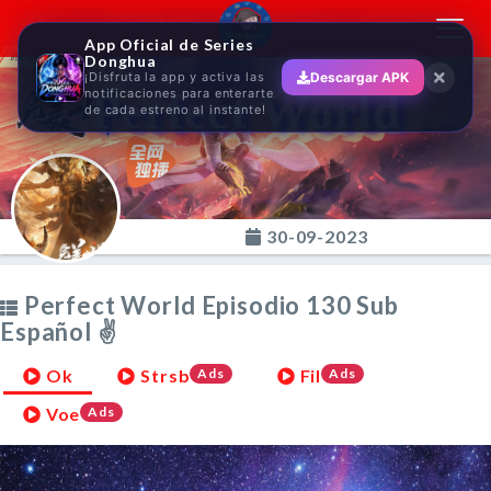
Toggl
App Oficial de Series
navig
Donghua
¡Disfruta la app y activa las
Descargar APK
Perfect World
notificaciones para enterarte
de cada estreno al instante!
30-09-2023
Perfect World Episodio 130 Sub
Español ✌
Ok
Strsb
Ads
Fil
Ads
Voe
Ads