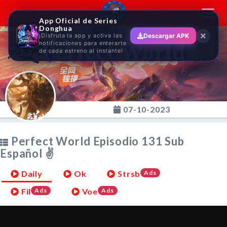
Toggl
App Oficial de Series
navig
Donghua
¡Disfruta la app y activa las
Descargar APK
Perfect World
notificaciones para enterarte
de cada estreno al instante!
07-10-2023
Perfect World Episodio 131 Sub
Español ✌
Daily
Ok
Strsb
Ads
Fil
Ads
Voe
Ads