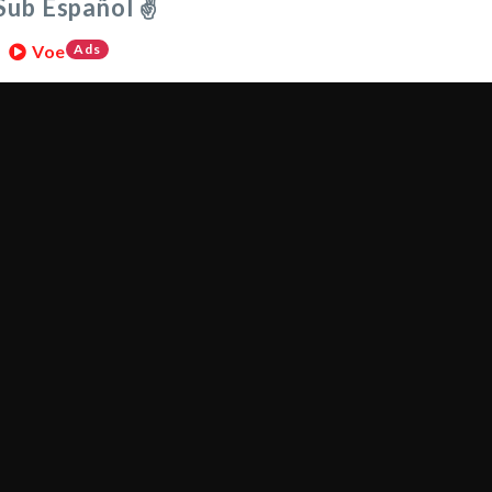
Sub Español ✌
Voe
Ads