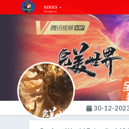
SERIES
Donghua
30-12-202