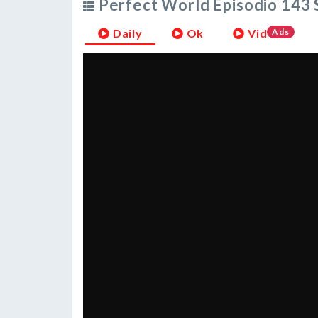
Perfect World Episodio 143 
Daily
Ok
Vid
Ads