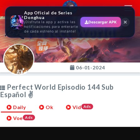
Toggl
App Oficial de Series
navig
Donghua
¡Disfruta la app y activa las
Descargar APK
Perfect World
notificaciones para enterarte
de cada estreno al instante!
06-01-2024
Perfect World Episodio 144 Sub
Español ✌
Daily
Ok
Vid
Ads
Voe
Ads