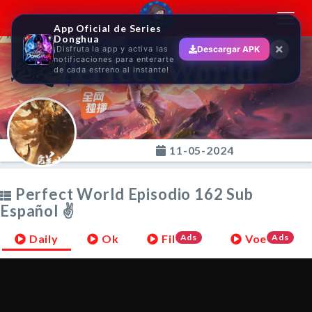
Toggl
App Oficial de Series
navig
Donghua
¡Disfruta la app y activa las
Descargar APK
Perfect World
notificaciones para enterarte
de cada estreno al instante!
11-05-2024
Perfect World Episodio 162 Sub
Español ✌
Daily
Ok
Fil
Ads
Voe
Ads