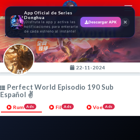
Toggl
App Oficial de Series
navig
Donghua
¡Disfruta la app y activa las
Descargar APK
Perfect World
notificaciones para enterarte
de cada estreno al instante!
22-11-2024
Perfect World Episodio 190 Sub
Español ✌
Rum
Ads
Fil
Ads
Voe
Ads